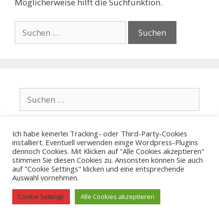
Möglicherweise hilft die Suchfunktion.
Ich habe keinerlei Tracking- oder Third-Party-Cookies
installiert. Eventuell verwenden einige Wordpress-Plugins
dennoch Cookies. Mit Klicken auf "Alle Cookies akzeptieren"
© 2026 Lexikon des Projektmanagements
• Erstellt mit
stimmen Sie diesen Cookies zu. Ansonsten können Sie auch
GeneratePress
auf "Cookie Settings" klicken und eine entsprechende
Auswahl vornehmen.
Cookie Settings
Alle Cookies akzeptieren